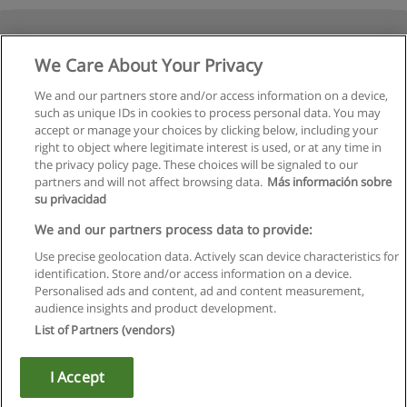
We Care About Your Privacy
We and our partners store and/or access information on a device,
such as unique IDs in cookies to process personal data. You may
accept or manage your choices by clicking below, including your
right to object where legitimate interest is used, or at any time in
the privacy policy page. These choices will be signaled to our
partners and will not affect browsing data.
Más información sobre
su privacidad
Regras de uso
We and our partners process data to provide:
Use precise geolocation data. Actively scan device characteristics for
Privacidade de dados
identification. Store and/or access information on a device.
Personalised ads and content, ad and content measurement,
Entrar em contato com Educaedu
audience insights and product development.
List of Partners (vendors)
Copyright © Educaedu Business S.L. - CIF : B-95610580: -
www.educaedu.com.pt
I Accept