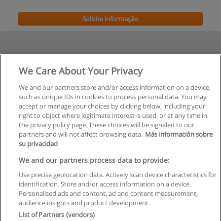
Solicite informação
We Care About Your Privacy
We and our partners store and/or access information on a device,
such as unique IDs in cookies to process personal data. You may
Veja cursos históricos
accept or manage your choices by clicking below, including your
right to object where legitimate interest is used, or at any time in
the privacy policy page. These choices will be signaled to our
partners and will not affect browsing data.
Más información sobre
su privacidad
Regras de uso
We and our partners process data to provide:
Use precise geolocation data. Actively scan device characteristics for
Privacidade de dados
identification. Store and/or access information on a device.
Personalised ads and content, ad and content measurement,
Entrar em contato com Educaedu
audience insights and product development.
List of Partners (vendors)
Copyright © Educaedu Business S.L. - CIF : B-95610580: -