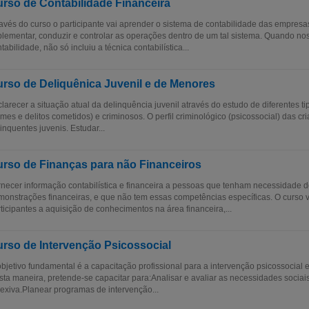
rso de Contabilidade Financeira
avés do curso o participante vai aprender o sistema de contabilidade das empresa
lementar, conduzir e controlar as operações dentro de um tal sistema. Quando nos
tabilidade, não só incluiu a técnica contabilística...
rso de Deliquênica Juvenil e de Menores
larecer a situação atual da delinquência juvenil através do estudo de diferentes t
imes e delitos cometidos) e criminosos. O perfil criminológico (psicossocial) das cri
inquentes juvenis. Estudar...
rso de Finanças para não Financeiros
necer informação contabilística e financeira a pessoas que tenham necessidade de
onstrações financeiras, e que não tem essas competências específicas. O curso v
ticipantes a aquisição de conhecimentos na área financeira,...
rso de Intervenção Psicossocial
bjetivo fundamental é a capacitação profissional para a intervenção psicossocial 
ta maneira, pretende-se capacitar para:Analisar e avaliar as necessidades sociais 
lexiva.Planear programas de intervenção...