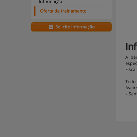
Informação
Oferta de treinamento
Solicite informação
In
A Ibé
espec
Fisca
Todos
Aveir
– San