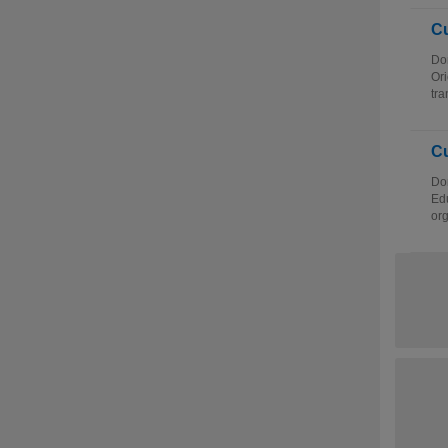
Cu
Dom
Ori
tra
Cu
Dom
Edu
org