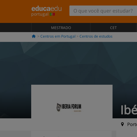
portugal
MESTRADO
CET
Centros em Portugal
Centros de estudos
Ib
Porto