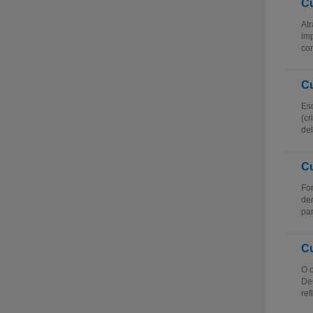
Cu
Atr
imp
con
Cu
Esc
(cr
del
Cu
For
dem
par
Cu
O o
Des
ref