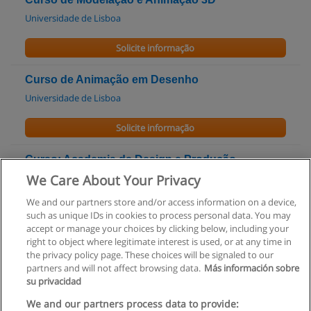
Universidade de Lisboa
Solicite informação
Curso de Animação em Desenho
Universidade de Lisboa
Solicite informação
Curso: Academia de Design e Produção
Multimédia
We Care About Your Privacy
People & Skills
We and our partners store and/or access information on a device,
such as unique IDs in cookies to process personal data. You may
Solicite informação
accept or manage your choices by clicking below, including your
right to object where legitimate interest is used, or at any time in
the privacy policy page. These choices will be signaled to our
partners and will not affect browsing data.
Más información sobre
su privacidad
Regras de uso
We and our partners process data to provide: