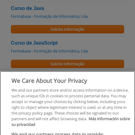
Curso de Java
Formabase - Formação de Informática, Lda
Solicite informação
Curso de JavaScript
Formabase - Formação de Informática, Lda
Solicite informação
Curso de Programação Avançada em Java
We Care About Your Privacy
People & Skills
We and our partners store and/or access information on a device,
such as unique IDs in cookies to process personal data. You may
Solicite informação
accept or manage your choices by clicking below, including your
right to object where legitimate interest is used, or at any time in
the privacy policy page. These choices will be signaled to our
partners and will not affect browsing data.
Más información sobre
su privacidad
Regras de uso
We and our partners process data to provide: