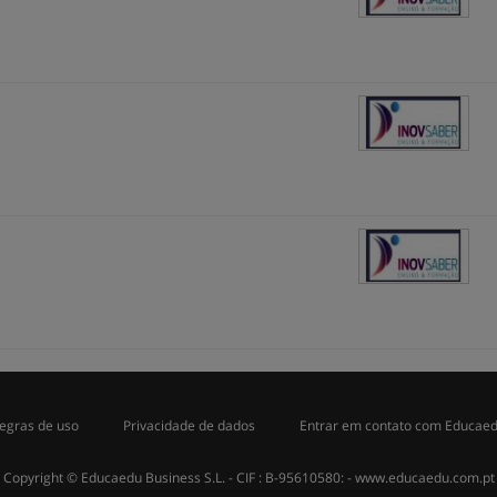
egras de uso
Privacidade de dados
Entrar em contato com Educae
Copyright © Educaedu Business S.L. - CIF : B-95610580: -
www.educaedu.com.pt