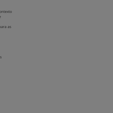
s
ontexto
e
para as
os