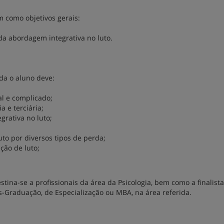
m como objetivos gerais:
 da abordagem integrativa no luto.
da o aluno deve:
al e complicado;
 e terciária;
grativa no luto;
to por diversos tipos de perda;
ação de luto;
tina-se a profissionais da área da Psicologia, bem como a finalist
s-Graduação, de Especialização ou MBA, na área referida.