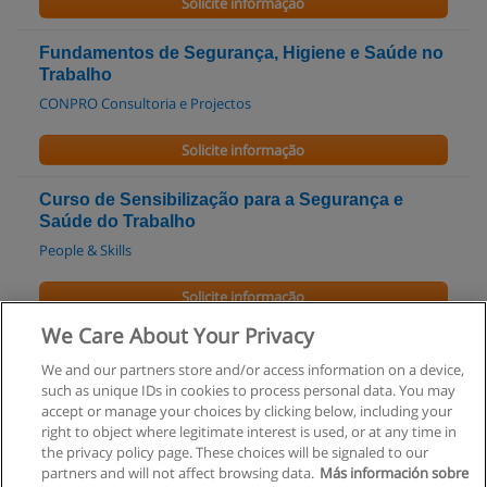
Solicite informação
Fundamentos de Segurança, Higiene e Saúde no
Trabalho
CONPRO Consultoria e Projectos
Solicite informação
Curso de Sensibilização para a Segurança e
Saúde do Trabalho
People & Skills
Solicite informação
We Care About Your Privacy
Curso de Plano de Segurança e Emergência
We and our partners store and/or access information on a device,
People & Skills
such as unique IDs in cookies to process personal data. You may
accept or manage your choices by clicking below, including your
Solicite informação
right to object where legitimate interest is used, or at any time in
the privacy policy page. These choices will be signaled to our
partners and will not affect browsing data.
Más información sobre