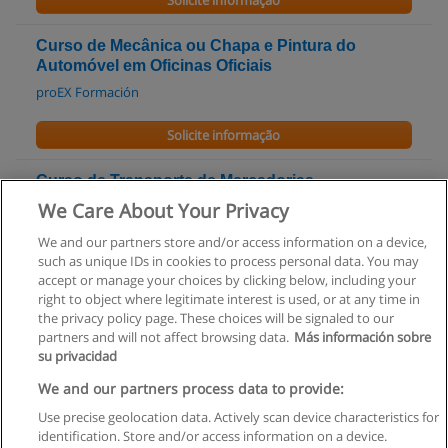
Solicite informação
Curso de Mecânica ou Chapa e Pintura do
Automóvel em Oficinas Oficiais
proEX Formación
Solicite informação
Curso de Transporte de Mercadorias -
Capacidade Profissional
We Care About Your Privacy
Associação Comercial de Lisboa
We and our partners store and/or access information on a device,
such as unique IDs in cookies to process personal data. You may
Solicite informação
accept or manage your choices by clicking below, including your
right to object where legitimate interest is used, or at any time in
the privacy policy page. These choices will be signaled to our
partners and will not affect browsing data.
Más información sobre
su privacidad
Regras de uso
We and our partners process data to provide:
Use precise geolocation data. Actively scan device characteristics for
Privacidade de dados
identification. Store and/or access information on a device.