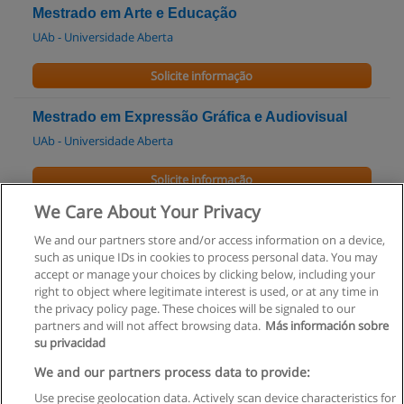
Mestrado em Arte e Educação
UAb - Universidade Aberta
Solicite informação
Mestrado em Expressão Gráfica e Audiovisual
UAb - Universidade Aberta
Solicite informação
We Care About Your Privacy
Pós-Graduação em Televisão e Cinema
We and our partners store and/or access information on a device,
UCP - Universidade Católica Portuguesa
such as unique IDs in cookies to process personal data. You may
accept or manage your choices by clicking below, including your
Solicite informação
right to object where legitimate interest is used, or at any time in
the privacy policy page. These choices will be signaled to our
partners and will not affect browsing data.
Más información sobre
su privacidad
Regras de uso
We and our partners process data to provide:
Use precise geolocation data. Actively scan device characteristics for
Privacidade de dados