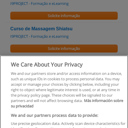
I9PROJECT - Formação e eLearning
Solicite informação
Curso de Massagem Shiatsu
I9PROJECT - Formação e eLearning
Solicite informação
Workshop – Massagem Tui-Na
We Care About Your Privacy
I9PROJECT - Formação e eLearning
We and our partners store and/or access information on a device,
such as unique IDs in cookies to process personal data. You may
Solicite informação
accept or manage your choices by clicking below, including your
right to object where legitimate interest is used, or at any time in
the privacy policy page. These choices will be signaled to our
partners and will not affect browsing data.
Más información sobre
su privacidad
Regras de uso
We and our partners process data to provide:
Use precise geolocation data. Actively scan device characteristics for
Privacidade de dados