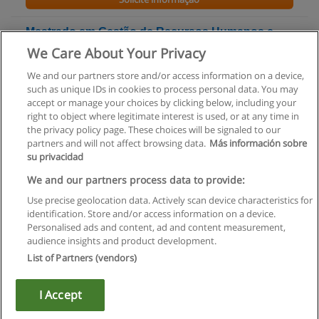
Mestrado em Gestão de Recursos Humanos e
Análise Organizacional
We Care About Your Privacy
Universidade Lusíada de V.N. de Famalicão
We and our partners store and/or access information on a device,
such as unique IDs in cookies to process personal data. You may
Solicite informação
accept or manage your choices by clicking below, including your
right to object where legitimate interest is used, or at any time in
the privacy policy page. These choices will be signaled to our
partners and will not affect browsing data.
Más información sobre
su privacidad
Regras de uso
We and our partners process data to provide:
Use precise geolocation data. Actively scan device characteristics for
Privacidade de dados
identification. Store and/or access information on a device.
Personalised ads and content, ad and content measurement,
Entrar em contato com Educaedu
audience insights and product development.
List of Partners (vendors)
Copyright © Educaedu Business S.L. - CIF : B-95610580: -
www.educaedu.com.pt
I Accept