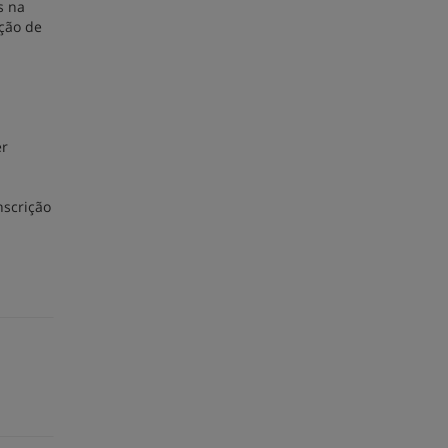
s na
nção de
a
er
nscrição