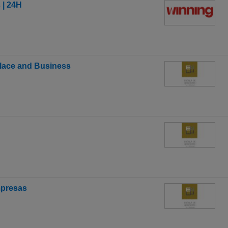
 | 24H
place and Business
mpresas