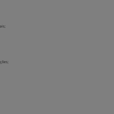
ais;
ções;