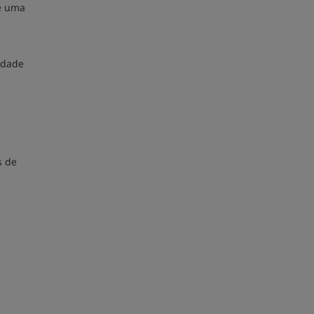
de uma
idade
s de