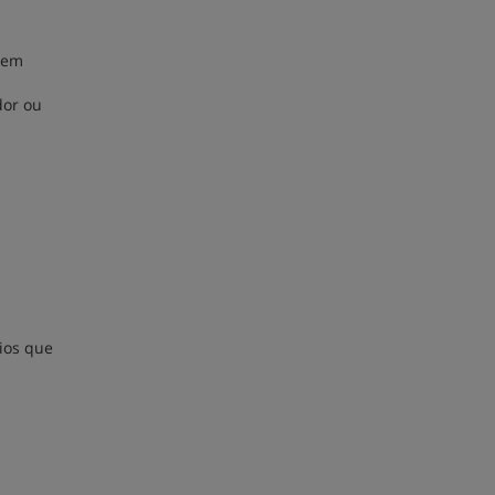
, em
dor ou
rios que