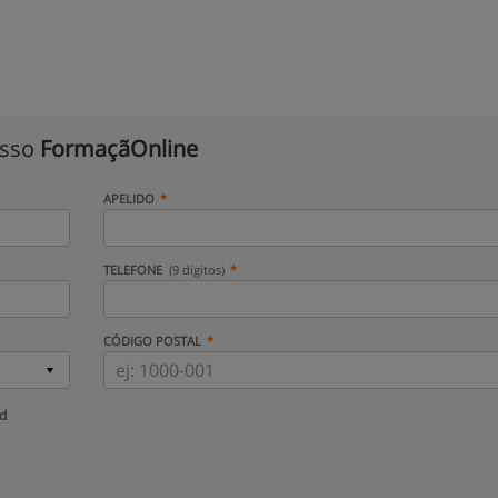
isso
FormaçãOnline
APELIDO
TELEFONE
(9 dígitos)
CÓDIGO POSTAL
ud