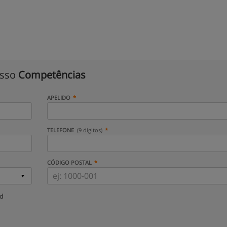
isso
Competências
APELIDO
TELEFONE
(9 dígitos)
CÓDIGO POSTAL
ud