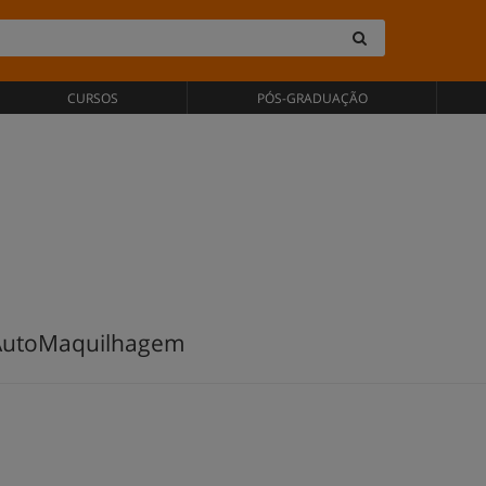
CURSOS
PÓS-GRADUAÇÃO
 AutoMaquilhagem