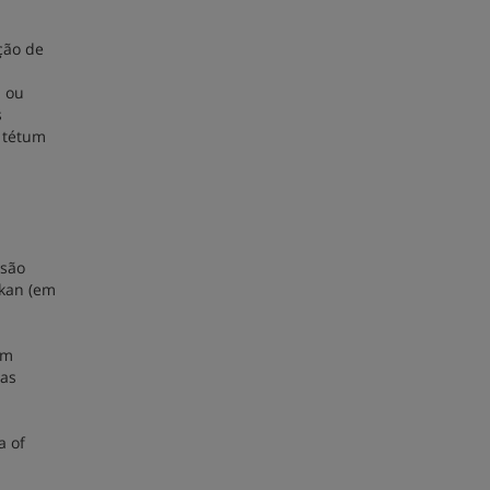
ção de
l ou
s
m tétum
 são
ikan (em
om
nas
a of