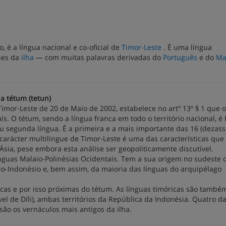
é a língua nacional e co-oficial de
Timor-Leste
. É uma língua
nes da
ilha
— com muitas palavras derivadas do
Português
e do
Ma
a tétum (tetun)
imor-Leste de 20 de Maio de 2002, estabelece no artº 13º § 1 que o
ís. O tétum, sendo a língua franca em todo o território nacional, é 
 segunda língua. É a primeira e a mais importante das 16 (dezass
carácter multilingue de Timor-Leste é uma das características qu
sia, pese embora esta análise ser geopoliticamente discutível.
nguas Malaio-Polinésias Ocidentais. Tem a sua origem no sudeste 
io-Indonésio e, bem assim, da maioria das línguas do arquipélago
cas e por isso próximas do tétum. As línguas timóricas são també
vel de Díli), ambas territórios da República da Indonésia. Quatro d
ão os vernáculos mais antigos da ilha.