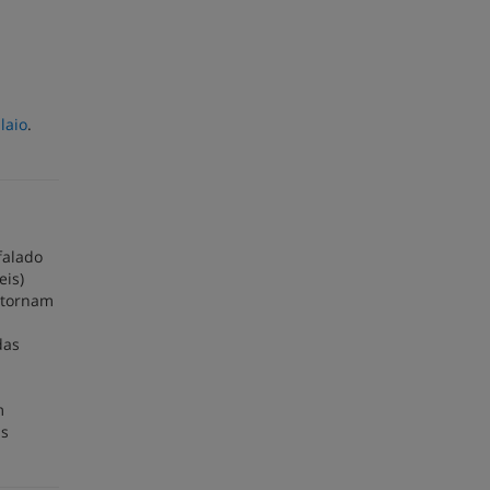
laio
.
falado
eis)
e tornam
das
m
as