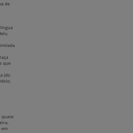
ma de
 língua
Belu.
similada
raça
es que
a (do
nésio,
é quase
eira,
o em