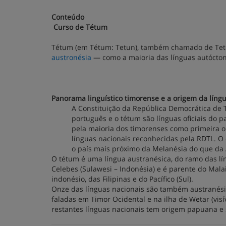
Conteúdo
Curso de Tétum
Tétum (em Tétum: Tetun), também chamado de Teto, 
austronésia
— como a maioria das línguas autócto
Panorama linguístico timorense e a origem da língu
A Constituição da República Democrática de T
português e o tétum são línguas oficiais do pa
pela maioria dos timorenses como primeira ou
línguas nacionais reconhecidas pela RDTL. O 
o país mais próximo da Melanésia do que da Á
O tétum é uma língua austranésica, do ramo das lí
Celebes (Sulawesi – Indonésia) e é parente do Mala
indonésio, das Filipinas e do Pacífico (Sul).
Onze das línguas nacionais são também austranési
faladas em Timor Ocidental e na ilha de Wetar (visí
restantes línguas nacionais tem origem papuana e s