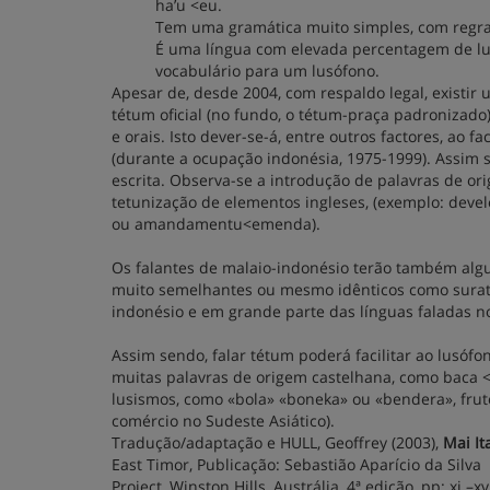
ha’u <eu.
Tem uma gramática muito simples, com regr
É uma língua com elevada percentagem de lus
vocabulário para um lusófono.
Apesar de, desde 2004, com respaldo legal, existir
tétum oficial (no fundo, o tétum-praça padronizado
e orais. Isto dever-se-á, entre outros factores, ao
(durante a ocupação indonésia, 1975-1999). Assim 
escrita. Observa-se a introdução de palavras de or
tetunização de elementos ingleses, (exemplo: de
ou amandamentu<emenda).
Os falantes de malaio-indonésio terão também alg
muito semelhantes ou mesmo idênticos como surat (id
indonésio e em grande parte das línguas faladas no 
Assim sendo, falar tétum poderá facilitar ao lusóf
muitas palavras de origem castelhana, como baca 
lusismos, como «bola» «boneka» ou «bendera», fruto
comércio no Sudeste Asiático).
Tradução/adaptação e HULL, Geoffrey (2003),
Mai It
East Timor, Publicação: Sebastião Aparício da Silva
Project, Winston Hills, Austrália, 4ª edição, pp: xi –xv