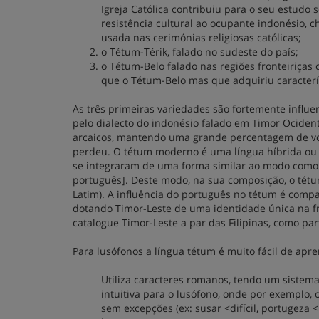
Igreja Católica contribuiu para o seu estudo 
resistência cultural ao ocupante indonésio, c
usada nas cerimónias religiosas católicas;
o Tétum-Térik, falado no sudeste do país;
o Tétum-Belo falado nas regiões fronteiriças
que o Tétum-Belo mas que adquiriu caracterís
As três primeiras variedades são fortemente influe
pelo dialecto do indonésio falado em Timor Ocident
arcaicos, mantendo uma grande percentagem de vo
perdeu. O tétum moderno é uma língua híbrida ou 
se integraram de uma forma similar ao modo como g
português]. Deste modo, na sua composição, o tét
Latim). A influência do português no tétum é compa
dotando Timor-Leste de uma identidade única na fro
catalogue Timor-Leste a par das Filipinas, como par
Para lusófonos a língua tétum é muito fácil de apr
Utiliza caracteres romanos, tendo um sistema 
intuitiva para o lusófono, onde por exemplo,
sem excepções (ex: susar <difícil, portugeza