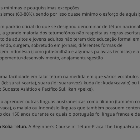
as mínimas e pouquíssimas excepções.
ismos (60-80%), sendo por isso quase mínimo o esforço de aquisi
 um padrão oficial do que se designou denominar de tétum naciona
), a grande maioria dos tetumofónos não respeita as regras escrita
 facto de adultos e jovens adultos não terem tido educação formal e
sendo, surgem, sobretudo em jornais, diferentes formas de
igem indonésia (como juta<milhão e algumas palavras técnicas) e a
velopementu<desenvolvimento, anajamentu<gestão
uma facilidade em falar tétum na medida em que vários vocábulos
: surat <carta), suara (id: suara<voz), kuda (id: kuda<cavalo) ou 
Sudeste Asiático e Pacífico Sul, ikan <peixe).
ono aprender outras línguas austranésicas como filipino (também c
<vaca), o malaio ou indonésio línguas que também possuem cente
 dos 150 anos durante os quais o português foi língua franca e de
a Kolia Tetun.
A Beginner’s Course in Tetum-Praça The LinguaFranc
.