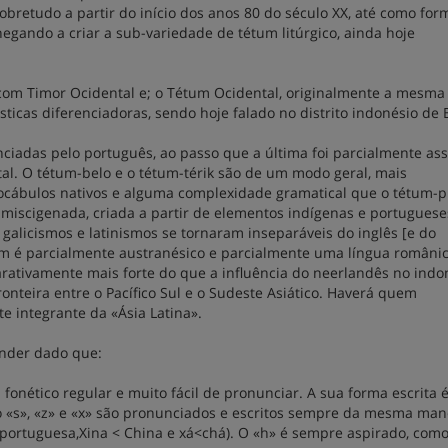
sobretudo a partir do início dos anos 80 do século XX, até como for
hegando a criar a sub-variedade de tétum litúrgico, ainda hoje
 com Timor Ocidental e; o Tétum Ocidental, originalmente a mesma
ticas diferenciadoras, sendo hoje falado no distrito indonésio de 
nciadas pelo português, ao passo que a última foi parcialmente as
al. O tétum-belo e o tétum-térik são de um modo geral, mais
cábulos nativos e alguma complexidade gramatical que o tétum-p
miscigenada, criada a partir de elementos indígenas e portugues
alicismos e latinismos se tornaram inseparáveis do inglês [e do
um é parcialmente austranésico e parcialmente uma língua românic
rativamente mais forte do que a influência do neerlandês no indo
nteira entre o Pacífico Sul e o Sudeste Asiático. Haverá quem
te integrante da «Ásia Latina».
ender dado que:
fonético regular e muito fácil de pronunciar. A sua forma escrita 
 o «s», «z» e «x» são pronunciados e escritos sempre da mesma man
 <portuguesa,Xina < China e xá<chá). O «h» é sempre aspirado, com