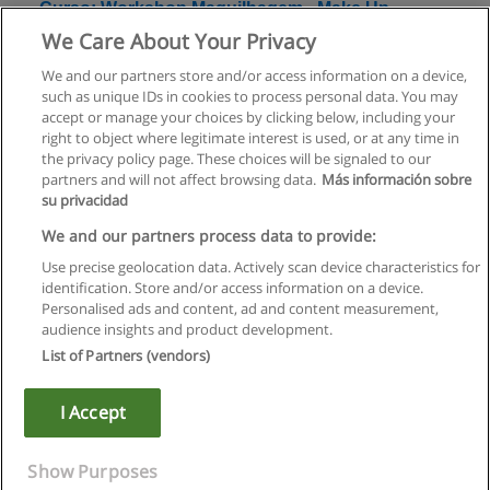
Curso: Workshop Maquilhagem - Make Up
Masterclass
We Care About Your Privacy
Creative Academy
We and our partners store and/or access information on a device,
such as unique IDs in cookies to process personal data. You may
Solicite informação
accept or manage your choices by clicking below, including your
right to object where legitimate interest is used, or at any time in
the privacy policy page. These choices will be signaled to our
partners and will not affect browsing data.
Más información sobre
su privacidad
Regras de uso
We and our partners process data to provide:
Use precise geolocation data. Actively scan device characteristics for
Privacidade de dados
identification. Store and/or access information on a device.
Personalised ads and content, ad and content measurement,
Entrar em contato com Educaedu
audience insights and product development.
List of Partners (vendors)
Copyright © Educaedu Business S.L. - CIF : B-95610580: -
www.educaedu.com.pt
I Accept
Show Purposes