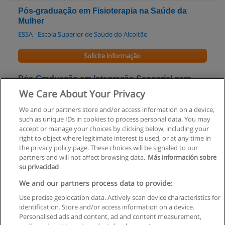
Pós-graduação em Fisioterapia na Saúde da
Mulher
ESSA - Escola Superior de Saúde do Alcoitão
Solicite informação
Pós-Graduação em Integração Sensorial para
Terapeutas Ocupacionais
We Care About Your Privacy
ESSA - Escola Superior de Saúde do Alcoitão
We and our partners store and/or access information on a device,
such as unique IDs in cookies to process personal data. You may
Solicite informação
accept or manage your choices by clicking below, including your
right to object where legitimate interest is used, or at any time in
the privacy policy page. These choices will be signaled to our
partners and will not affect browsing data.
Más información sobre
su privacidad
Regras de uso
We and our partners process data to provide:
Use precise geolocation data. Actively scan device characteristics for
Privacidade de dados
identification. Store and/or access information on a device.
Personalised ads and content, ad and content measurement,
Entrar em contato com Educaedu