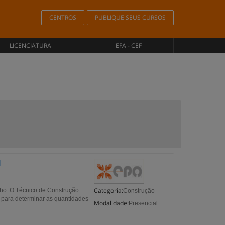
CENTROS
PUBLIQUE SEUS CURSOS
LICENCIATURA
EFA - CEF
l
Categoria:
nho: O Técnico de Construção
Construção
do para determinar as quantidades
Modalidade:
Presencial