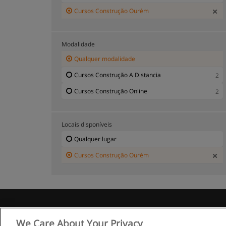
Cursos Construção Ourém
Modalidade
Qualquer modalidade
Cursos Construção A Distancia
2
Cursos Construção Online
2
Locais disponíveis
Qualquer lugar
Cursos Construção Ourém
R
We Care About Your Privacy