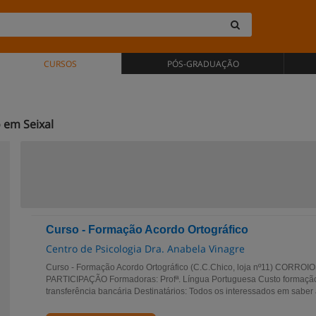
CURSOS
PÓS-GRADUAÇÃO
 em Seixal
Curso - Formação Acordo Ortográfico
Centro de Psicologia Dra. Anabela Vinagre
Curso - Formação Acordo Ortográfico (C.C.Chico, loja nº11) CORR
PARTICIPAÇÃO Formadoras: Profª. Língua Portuguesa Custo formaçã
transferência bancária Destinatários: Todos os interessados em saber a