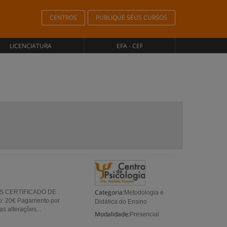
CENTROS
PUBLIQUE SEUS CURSOS
LICENCIATURA
EFA - CEF
Categoria:
OIOS CERTIFICADO DE
Metodologia e
o: 20€ Pagamento por
Didática do Ensino
s alterações...
Modalidade:
Presencial