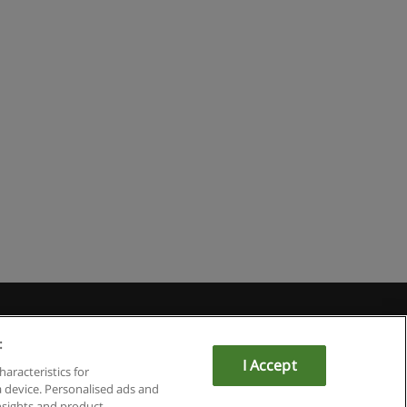
du
:
I Accept
haracteristics for
a device. Personalised ads and
sights and product