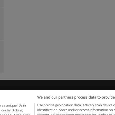
egras de uso
Privacidade de dados
Entrar em contato com Educae
We and our partners process data to provide
Copyright © Educaedu Business S.L. - CIF : B-95610580: -
www.educaedu.com.pt
Use precise geolocation data. Actively scan device c
 as unique IDs in
identification. Store and/or access information on 
ces by clicking
content, ad and content measurement, audience in