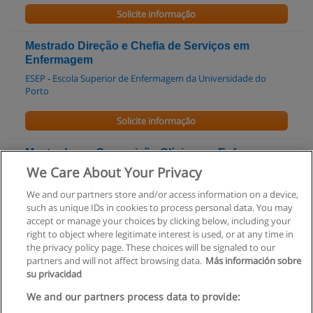
Solicite informação
Mestrado Direção e Chefia de Serviços em
Enfermagem
ESEP - Escola Superior de Enfermagem da Universidade do
Porto
Solicite informação
Mestrado em Supervisão Clínica em Enfermagem
We Care About Your Privacy
ESEP - Escola Superior de Enfermagem da Universidade do
Porto
We and our partners store and/or access information on a device,
such as unique IDs in cookies to process personal data. You may
Solicite informação
accept or manage your choices by clicking below, including your
right to object where legitimate interest is used, or at any time in
the privacy policy page. These choices will be signaled to our
partners and will not affect browsing data.
Más información sobre
su privacidad
Regras de uso
We and our partners process data to provide: