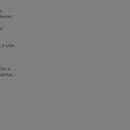
s
 destes
os
, é uma
liar a
listas,