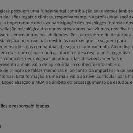
ológicas possuem uma fundamental contribuição em diversos âmbito
em decisões legais e clínicas, respetivamente. Na profissionalização
 a importante e decisiva participação dos psicólogos forenses nos
avaliação psicológica dos danos provocados nas vítimas, nos divers
ores, entre outras possibilidades. Por outro lado, é de destacar a
sicológica no nosso país devido às normas que se seguem para
ompensações das companhias de seguros, por exemplo. Além disso
em que, num caso e noutro, informa e descreve o perfil cognitivo-
as condições neurológicas ou adquiridas, desenvolvimentais e
apresenta a mais-valia de aprofundar o conhecimento sobre o
de criação de falsas memórias e, portanto, da importância de ava
omas. Esta formação é uma mais valia ao nível curricular para fina
de Especialização e MBA no âmbito do prosseguimento de estudos e
afios e responsabilidades
l