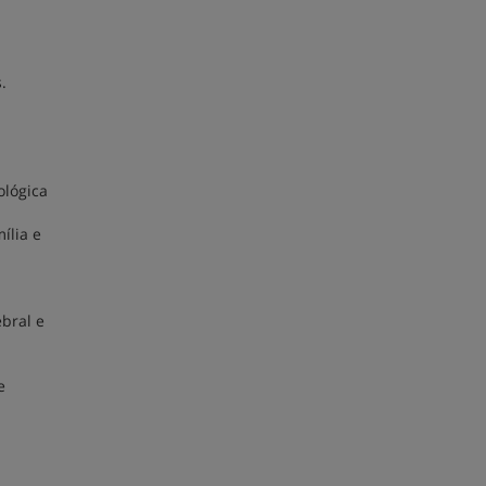
.
ológica
ília e
bral e
e