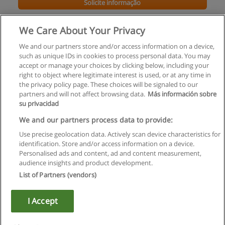
Solicite informação
Mestrado em Genética Forense
We Care About Your Privacy
Faculdade de Ciências da Universidade do Porto
We and our partners store and/or access information on a device,
such as unique IDs in cookies to process personal data. You may
Solicite informação
accept or manage your choices by clicking below, including your
right to object where legitimate interest is used, or at any time in
the privacy policy page. These choices will be signaled to our
partners and will not affect browsing data.
Más información sobre
su privacidad
Regras de uso
We and our partners process data to provide:
Use precise geolocation data. Actively scan device characteristics for
Privacidade de dados
identification. Store and/or access information on a device.
Personalised ads and content, ad and content measurement,
Entrar em contato com Educaedu
audience insights and product development.
List of Partners (vendors)
Copyright © Educaedu Business S.L. - CIF : B-95610580: -
www.educaedu.com.pt
I Accept