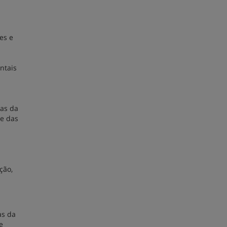
es e
ntais
mas da
 e das
ção,
as da
e