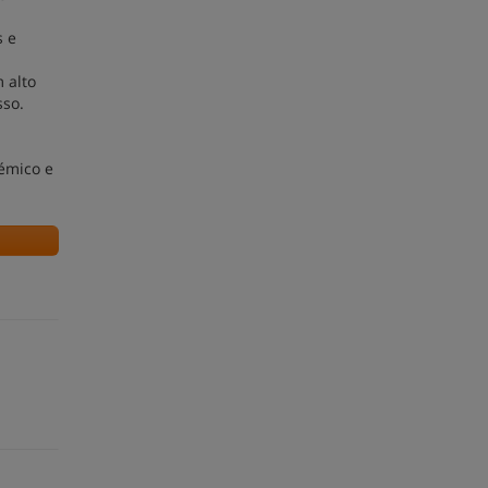
s e
 alto
sso.
démico e