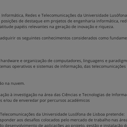
a Informática, Redes e Telecomunicações da Universidade Lusófona
 posições de destaque em projetos de engenharia informática, red
titude papéis relevantes na geração de inovação e riqueza.
ão adquirir os seguintes conhecimentos considerados como fundame
do hardware e organização de computadores, linguagens e paradig
stemas operativos e sistemas de informação, das telecomunicações
ção na nuvem.
iação à investigação na área das Ciências e Tecnologias de Informa
os e/ou de enveredar por percursos académicos
e Telecomunicações da Universidade Lusófona de Lisboa pretende:
esponder aos desafios colocados pelo mercado de trabalho nas áre
do desenvolvimento de aplicações ao projeto, gestão e instalação d