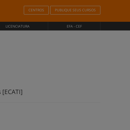
CENTROS
PUBLIQUE SEUS CURSOS
LICENCIATURA
EFA - CEF
 [ECATI]