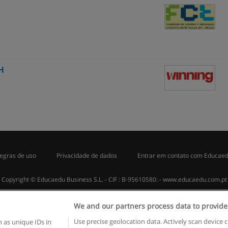
H
egras de uso
Privacidade de dados
Entrar em contato com Educae
Copyright © Educaedu Business S.L. - CIF : B-95610580: -
www.educaedu.com.pt
We and our partners process data to provide
Use precise geolocation data. Actively scan device c
 as unique IDs in