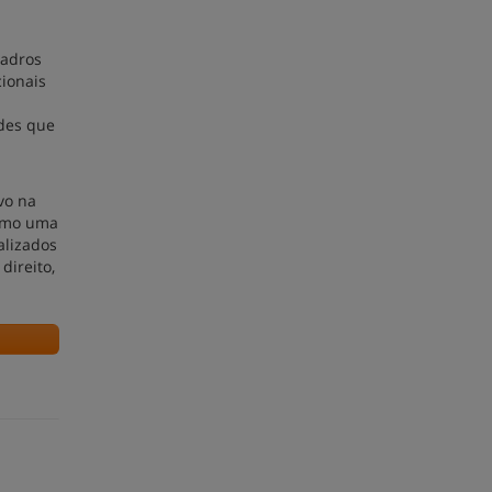
uadros
ionais
des que
vo na
como uma
alizados
direito,