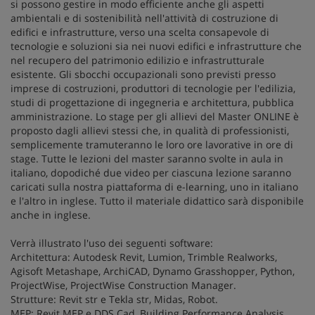
si possono gestire in modo efficiente anche gli aspetti
ambientali e di sostenibilità nell'attività di costruzione di
edifici e infrastrutture, verso una scelta consapevole di
tecnologie e soluzioni sia nei nuovi edifici e infrastrutture che
nel recupero del patrimonio edilizio e infrastrutturale
esistente. Gli sbocchi occupazionali sono previsti presso
imprese di costruzioni, produttori di tecnologie per l'edilizia,
studi di progettazione di ingegneria e architettura, pubblica
amministrazione. Lo stage per gli allievi del Master ONLINE è
proposto dagli allievi stessi che, in qualità di professionisti,
semplicemente tramuteranno le loro ore lavorative in ore di
stage. Tutte le lezioni del master saranno svolte in aula in
italiano, dopodiché due video per ciascuna lezione saranno
caricati sulla nostra piattaforma di e-learning, uno in italiano
e l'altro in inglese. Tutto il materiale didattico sarà disponibile
anche in inglese.
Verrà illustrato l'uso dei seguenti software:
Architettura: Autodesk Revit, Lumion, Trimble Realworks,
Agisoft Metashape, ArchiCAD, Dynamo Grasshopper, Python,
ProjectWise, ProjectWise Construction Manager.
Strutture: Revit str e Tekla str, Midas, Robot.
MEP: Revit MEP e DDS Cad, Building Performance Analysis,