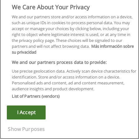
Contrattualistica; Sistemi di Gestione.
We Care About Your Privacy
FOR INTERNATIONAL STUDENTS
We and our partners store and/or access information on a device,
such as unique IDs in cookies to process personal data. You may
This teaching unit focuses on the competencies defined in the
accept or manage your choices by clicking below, including your
11337-7 standard for BIM professional figures and are valid
right to object where legitimate interest is used, or at any time in
as a basic knowledge for the BIM Expert certification.
the privacy policy page. These choices will be signaled to our
The module is divided in subjects related to the competences
partners and will not affect browsing data.
Más información sobre
required by UNI: project management, digital surveying,
su privacidad
modeling and coordination, regulations, hardware and
We and our partners process data to provide:
software, contracts, management systems.
Use precise geolocation data. Actively scan device characteristics for
Il project management per il BIM / Project management for
identification. Store and/or access information on a device.
BIM
Personalised ads and content, ad and content measurement,
audience insights and product development.
Tra gli argomenti, vengono illustrati i Principi di Program
List of Partners (vendors)
Management, La catena del valore del Real Estate e il ruolo
dell’ICT, il Project Collaboration e Internet of Everything,i nuovi
I Accept
ruoli creati dal BIM, le procedure, le BIM Guides, i capitolati
informativi e l BIM Execution Plan. Si parlerà di Executive
leadership e change management, il Panorama dell’offerta, la
Show Purposes
Creazione di RFI e RFP, Il processo d’acquisto, il Building
Information Exchange, l’Interoperabilità dei dati (OpenBIM,