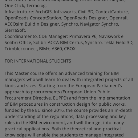
One Click, Termolog.
Infrastrutture: ArchGIS, Infraworks, Civil 3D, ContextCapture,
OpenRoads ConceptStation, OpenRoads Designer, Openrail,
AECOsim Buildin Designer, Synchro, Navigator Synchro,
SierraSoft.
Coordinamento, CDE Manager: Primavera P6, Naviswork e
Solibri Office, Solibri ACCA BIM Certus, Synchro, Tekla Field 3D,
Trimbleconnect, BIM+, A360, CBOX.
FOR INTERNATIONAL STUDENTS
This Master course offers an advanced training for BIM
managers who will learn to deal with integrated projects of all
kinds and sizes. Starting from the European Parliament’s
approach to procurements (European Union Public
Procurement Directive, EUPPD) and from the implementation
of BIM procedures in construction design for public works,
funded by the EU since 2016, the course provides an in-depth
understanding of the regulations, data processing and key
roles in the BIM environment, and will then get into many
practical applications. Both the theoretical and practical
knowledge will enable the students to manage integrated