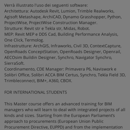
Verrà illustrato l'uso dei seguenti software:
Architettura: Autodesk Revit, Lumion, Trimble Realworks,
Agisoft Metashape, ArchiCAD, Dynamo Grasshopper, Python,
ProjectWise, ProjectWise Construction Manager.
Strutture: Revit str e Tekla str, Midas, Robot.
MEP: Revit MEP e DDS Cad, Building Performance Analysis,
One Click, Termolog.
Infrastrutture: ArchGIS, Infraworks, Civil 3D, ContextCapture,
OpenRoads ConceptStation, OpenRoads Designer, Openrail,
AECOsim Buildin Designer, Synchro, Navigator Synchro,
SierraSoft.
Coordinamento, CDE Manager: Primavera P6, Naviswork e
Solibri Office, Solibri ACCA BIM Certus, Synchro, Tekla Field 3D,
Trimbleconnect, BIM+, A360, CBOX.
FOR INTERNATIONAL STUDENTS
This Master course offers an advanced training for BIM
managers who will learn to deal with integrated projects of all
kinds and sizes. Starting from the European Parliament’s
approach to procurements (European Union Public
Procurement Directive, EUPPD) and from the implementation