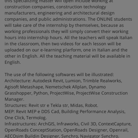
this specializing master will open include working at
construction companies, construction technology
manufacturers, engineering and architectural design
companies, and public administrations. The ONLINE students
will take care of the internship by themselves, because as
working professionals they will simply convert their working
hours into internship hours. All the teachers will speak Italian
in the classroom, then two videos for each lesson will be
uploaded on our e-learning plarform, one in Italian and the
other in English. All the teaching material will be available in
English.
The use of the following softwares will be illustrated:
Architecture: Autodesk Revit, Lumion, Trimble Realworks,
Agisoft Metashape, Nemetschek Allplan, Dynamo
Grasshopper, Python, ProjectWise, ProjectWise Construction
Manager.
Structures: Revit str e Tekla str, Midas, Robot.
MEP: Revit MEP e DDS Cad, Building Performance Analysis,
One Click, Termolog.
Infrastructures: ArchGIS, Infraworks, Civil 3D, ContextCapture,
OpenRoads ConceptStation, OpenRoads Designer, Openrail,
AECOsim Buildin Designer, Synchro, Navigator Synchro.