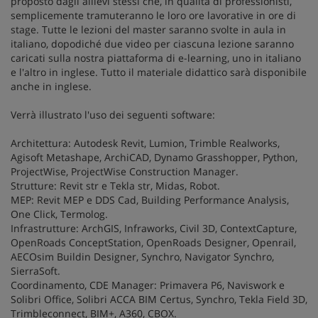
proposto dagli allievi stessi che, in qualità di professionisti,
semplicemente tramuteranno le loro ore lavorative in ore di
stage. Tutte le lezioni del master saranno svolte in aula in
italiano, dopodiché due video per ciascuna lezione saranno
caricati sulla nostra piattaforma di e-learning, uno in italiano
e l'altro in inglese. Tutto il materiale didattico sarà disponibile
anche in inglese.
Verrà illustrato l'uso dei seguenti software:
Architettura: Autodesk Revit, Lumion, Trimble Realworks,
Agisoft Metashape, ArchiCAD, Dynamo Grasshopper, Python,
ProjectWise, ProjectWise Construction Manager.
Strutture: Revit str e Tekla str, Midas, Robot.
MEP: Revit MEP e DDS Cad, Building Performance Analysis,
One Click, Termolog.
Infrastrutture: ArchGIS, Infraworks, Civil 3D, ContextCapture,
OpenRoads ConceptStation, OpenRoads Designer, Openrail,
AECOsim Buildin Designer, Synchro, Navigator Synchro,
SierraSoft.
Coordinamento, CDE Manager: Primavera P6, Naviswork e
Solibri Office, Solibri ACCA BIM Certus, Synchro, Tekla Field 3D,
Trimbleconnect, BIM+, A360, CBOX.