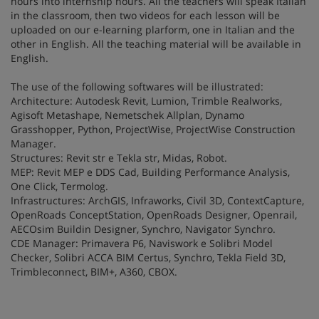
hours into internship hours. All the teachers will speak Italian
in the classroom, then two videos for each lesson will be
uploaded on our e-learning plarform, one in Italian and the
other in English. All the teaching material will be available in
English.
The use of the following softwares will be illustrated:
Architecture: Autodesk Revit, Lumion, Trimble Realworks,
Agisoft Metashape, Nemetschek Allplan, Dynamo
Grasshopper, Python, ProjectWise, ProjectWise Construction
Manager.
Structures: Revit str e Tekla str, Midas, Robot.
MEP: Revit MEP e DDS Cad, Building Performance Analysis,
One Click, Termolog.
Infrastructures: ArchGIS, Infraworks, Civil 3D, ContextCapture,
OpenRoads ConceptStation, OpenRoads Designer, Openrail,
AECOsim Buildin Designer, Synchro, Navigator Synchro.
CDE Manager: Primavera P6, Naviswork e Solibri Model
Checker, Solibri ACCA BIM Certus, Synchro, Tekla Field 3D,
Trimbleconnect, BIM+, A360, CBOX.