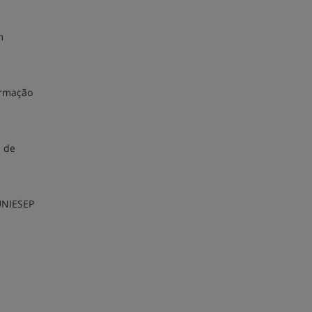
m
ormação
a de
 UNIESEP