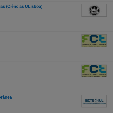
ias (Ciências ULisboa)
orânea