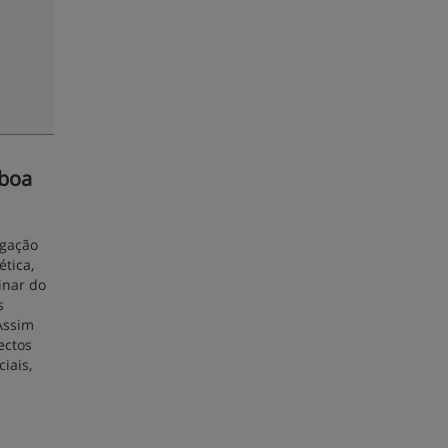
sboa
igação
ética,
inar do
s
Assim
ectos
iais,