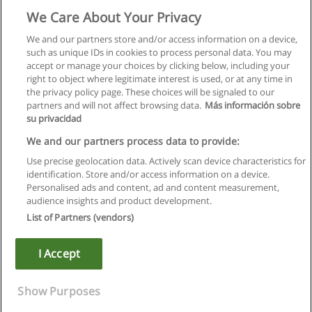
Curso de Inglês
We Care About Your Privacy
CI - Congressos e Incentivos
We and our partners store and/or access information on a device,
such as unique IDs in cookies to process personal data. You may
Solicite informação
accept or manage your choices by clicking below, including your
right to object where legitimate interest is used, or at any time in
the privacy policy page. These choices will be signaled to our
partners and will not affect browsing data.
Más información sobre
su privacidad
Regras de uso
We and our partners process data to provide:
Use precise geolocation data. Actively scan device characteristics for
Privacidade de dados
identification. Store and/or access information on a device.
Personalised ads and content, ad and content measurement,
Entrar em contato com Educaedu
audience insights and product development.
List of Partners (vendors)
Copyright © Educaedu Business S.L. - CIF : B-95610580: -
www.educaedu.com.pt
I Accept
Show Purposes