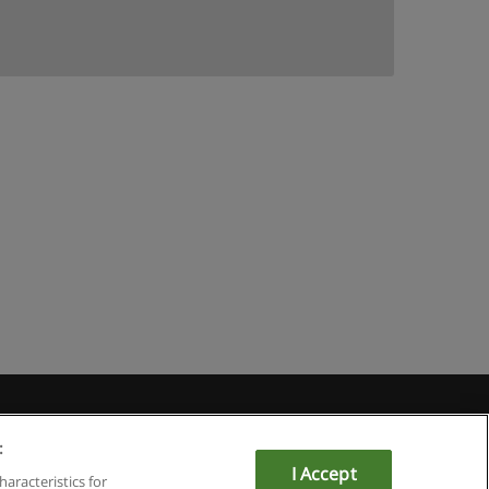
du
:
I Accept
haracteristics for