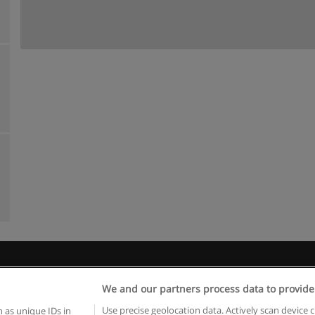
egras de uso
Privacidade de dados
Entrar em contato com Educae
We and our partners process data to provide
Copyright © Educaedu Business S.L. - CIF : B-95610580: -
www.educaedu.com.pt
Use precise geolocation data. Actively scan device c
 as unique IDs in