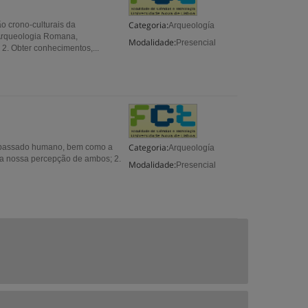
Categoria:
o crono-culturais da
Arqueología
, Arqueologia Romana,
Modalidade:
Presencial
2. Obter conhecimentos,...
Categoria:
do passado humano, bem como a
Arqueología
 a nossa percepção de ambos; 2.
Modalidade:
Presencial