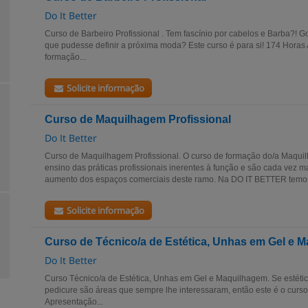
Do It Better
Curso de Barbeiro Profissional . Tem fascínio por cabelos e Barba?! G
que pudesse definir a próxima moda? Este curso é para si! 174 Horas
formação...
Solicite informação
Curso de Maquilhagem Profissional
Do It Better
Curso de Maquilhagem Profissional. O curso de formação do/a Maquilha
ensino das práticas profissionais inerentes à função e são cada vez 
aumento dos espaços comerciais deste ramo. Na DO IT BETTER temos
Solicite informação
Curso de Técnico/a de Estética, Unhas em Gel e 
Do It Better
Curso Técnico/a de Estética, Unhas em Gel e Maquilhagem. Se estétic
pedicure são áreas que sempre lhe interessaram, então este é o curs
Apresentação...