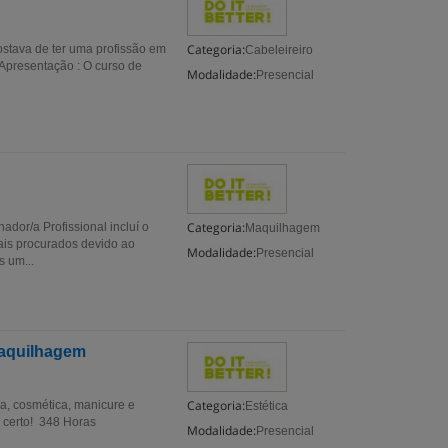
Categoria:
ostava de ter uma profissão em
Cabeleireiro
 Apresentação : O curso de
Modalidade:
Presencial
Categoria:
dor/a Profissional incluí o
Maquilhagem
mais procurados devido ao
Modalidade:
Presencial
 um...
Maquilhagem
Categoria:
a, cosmética, manicure e
Estética
o certo! 348 Horas
Modalidade:
Presencial