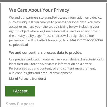
We Care About Your Privacy
We and our partners store and/or access information on a device,
such as unique IDs in cookies to process personal data. You may
accept or manage your choices by clicking below, including your
right to object where legitimate interest is used, or at any time in
the privacy policy page. These choices will be signaled to our
partners and will not affect browsing data.
Más información sobre
su privacidad
We and our partners process data to provide:
Use precise geolocation data. Actively scan device characteristics for
identification. Store and/or access information on a device.
Regras de uso
Personalised ads and content, ad and content measurement,
audience insights and product development.
Privacidade de dados
List of Partners (vendors)
Entrar em contato com Educaedu
I Accept
Copyright © Educaedu Business S.L. - CIF : B-95610580: -
www.educaedu.com.pt
Show Purposes