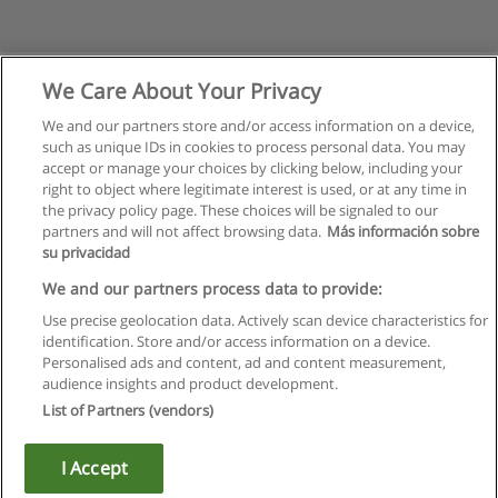
We Care About Your Privacy
We and our partners store and/or access information on a device,
such as unique IDs in cookies to process personal data. You may
accept or manage your choices by clicking below, including your
right to object where legitimate interest is used, or at any time in
the privacy policy page. These choices will be signaled to our
partners and will not affect browsing data.
Más información sobre
su privacidad
Regras de uso
We and our partners process data to provide:
Use precise geolocation data. Actively scan device characteristics for
Privacidade de dados
identification. Store and/or access information on a device.
Personalised ads and content, ad and content measurement,
Entrar em contato com Educaedu
audience insights and product development.
List of Partners (vendors)
Copyright © Educaedu Business S.L. - CIF : B-95610580: -
www.educaedu.com.pt
I Accept