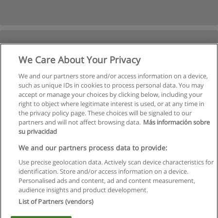
We Care About Your Privacy
We and our partners store and/or access information on a device,
such as unique IDs in cookies to process personal data. You may
accept or manage your choices by clicking below, including your
right to object where legitimate interest is used, or at any time in
the privacy policy page. These choices will be signaled to our
partners and will not affect browsing data.
Más información sobre
su privacidad
Regras de uso
We and our partners process data to provide:
Use precise geolocation data. Actively scan device characteristics for
Privacidade de dados
identification. Store and/or access information on a device.
Personalised ads and content, ad and content measurement,
Entrar em contato com Educaedu
audience insights and product development.
List of Partners (vendors)
Copyright © Educaedu Business S.L. - CIF : B-95610580: -
www.educaedu.com.pt