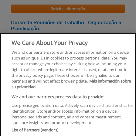
Solicite informação
Curso de Reuniões de Trabalho - Organização e
Planificação
Citeforma - Centro de Formação Profissional dos
We Care About Your Privacy
Trabalhadores de Escritório, Comércio, Serviços e Novas
Tecnologias
We and our partners store and/or access information on a device,
such as unique IDs in cookies to process personal data. You may
Solicite informação
accept or manage your choices by clicking below, including your
right to object where legitimate interest is used, or at any time in
the privacy policy page. These choices will be signaled to our
partners and will not affect browsing data.
Más información sobre
su privacidad
Regras de uso
We and our partners process data to provide:
Use precise geolocation data. Actively scan device characteristics for
Privacidade de dados
identification. Store and/or access information on a device.
Personalised ads and content, ad and content measurement,
Entrar em contato com Educaedu
audience insights and product development.
List of Partners (vendors)
Copyright © Educaedu Business S.L. - CIF : B-95610580: -