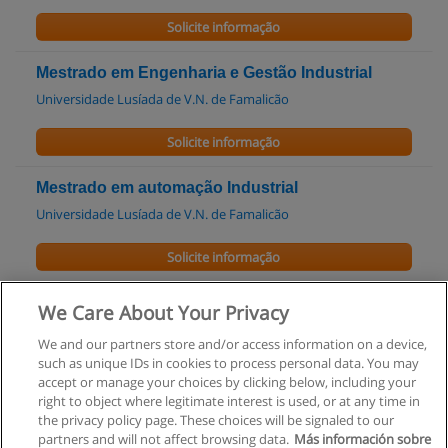
Solicite informação
Mestrado em Engenharia e Gestão Industrial
Universidade Lusíada de V.N. de Famalicão
Solicite informação
Mestrado em automação Industrial
Universidade Lusíada de V.N. de Famalicão
Solicite informação
Pós-Graduação em Tecnologias Web
We Care About Your Privacy
ISM - Instituto Superior Miguel Torga
We and our partners store and/or access information on a device,
such as unique IDs in cookies to process personal data. You may
Solicite informação
accept or manage your choices by clicking below, including your
right to object where legitimate interest is used, or at any time in
the privacy policy page. These choices will be signaled to our
partners and will not affect browsing data.
Más información sobre