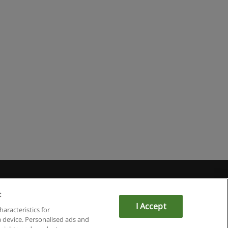
du
:
I Accept
haracteristics for
a device. Personalised ads and