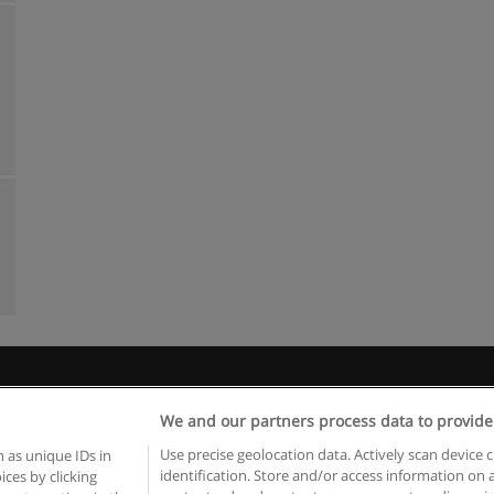
egras de uso
Privacidade de dados
Entrar em contato com Educae
We and our partners process data to provide
Copyright © Educaedu Business S.L. - CIF : B-95610580: -
www.educaedu.com.pt
Use precise geolocation data. Actively scan device c
 as unique IDs in
identification. Store and/or access information on 
ces by clicking