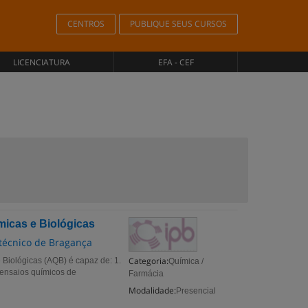
CENTROS
PUBLIQUE SEUS CURSOS
LICENCIATURA
EFA - CEF
micas e Biológicas
itécnico de Bragança
Categoria:
 Biológicas (AQB) é capaz de: 1.
Química /
r ensaios químicos de
Farmácia
Modalidade:
Presencial