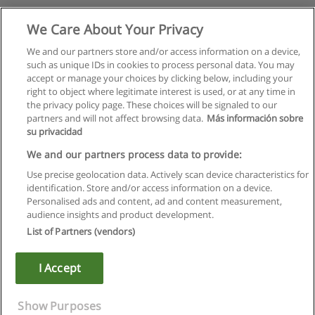
We Care About Your Privacy
We and our partners store and/or access information on a device,
such as unique IDs in cookies to process personal data. You may
accept or manage your choices by clicking below, including your
right to object where legitimate interest is used, or at any time in
the privacy policy page. These choices will be signaled to our
partners and will not affect browsing data.
Más información sobre
su privacidad
We and our partners process data to provide:
Use precise geolocation data. Actively scan device characteristics for
identification. Store and/or access information on a device.
Regras de uso
Personalised ads and content, ad and content measurement,
audience insights and product development.
Privacidade de dados
List of Partners (vendors)
Entrar em contato com Educaedu
I Accept
Copyright © Educaedu Business S.L. - CIF : B-95610580: -
www.educaedu.com.pt
Show Purposes