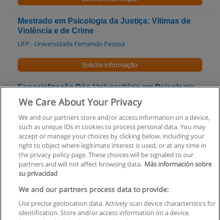
Mestrado em Psicologia da Justiça: Vítimas de
Violência e de Crime
UFP - Universidade Fernando Pessoa
Solicite informação
Especialização Pós-Universitária em Psicologia
da Educação
We Care About Your Privacy
INSPSIC - Instituto Português de Psicologia
We and our partners store and/or access information on a device,
such as unique IDs in cookies to process personal data. You may
Solicite informação
accept or manage your choices by clicking below, including your
right to object where legitimate interest is used, or at any time in
the privacy policy page. These choices will be signaled to our
partners and will not affect browsing data.
Más información sobre
su privacidad
Regras de uso
We and our partners process data to provide:
Use precise geolocation data. Actively scan device characteristics for
Privacidade de dados
identification. Store and/or access information on a device.