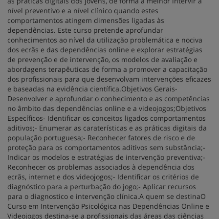
às práticas digitais dos jovens, de forma a melhor intervir a
nível preventivo e a nível clínico quando estes
comportamentos atingem dimensões ligadas às
dependências. Este curso pretende aprofundar
conhecimentos ao nível da utilização problemática e nociva
dos ecrãs e das dependências online e explorar estratégias
de prevenção e de intervenção, os modelos de avaliação e
abordagens terapêuticas de forma a promover a capacitação
dos profissionais para que desenvolvam intervenções eficazes
e baseadas na evidência científica.Objetivos Gerais-
Desenvolver e aprofundar o conhecimento e as competências
no âmbito das dependências online e a videojogos;Objetivos
Específicos- Identificar os conceitos ligados comportamentos
aditivos;- Enumerar as caraterísticas e as práticas digitais da
população portuguesa;- Reconhecer fatores de risco e de
proteção para os comportamentos aditivos sem substância;-
Indicar os modelos e estratégias de intervenção preventiva;-
Reconhecer os problemas associados à dependência dos
ecrãs, internet e dos videojogos;- Identificar os critérios de
diagnóstico para a perturbação do jogo;- Aplicar recursos
para o diagnostico e intervenção clínica.A quem se destinaO
Curso em Intervenção Psicológica nas Dependências Online e
Videojogos destina-se a profissionais das áreas das ciências