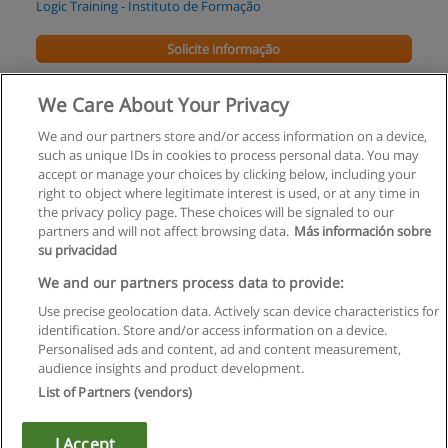
Logic Training - Instituto de Formação
Solicite informação
Curso de Informática no Contexto Empresarial
We Care About Your Privacy
Logic Training - Instituto de Formação
We and our partners store and/or access information on a device,
such as unique IDs in cookies to process personal data. You may
Solicite informação
accept or manage your choices by clicking below, including your
right to object where legitimate interest is used, or at any time in
the privacy policy page. These choices will be signaled to our
partners and will not affect browsing data.
Más información sobre
su privacidad
Regras de uso
We and our partners process data to provide:
Use precise geolocation data. Actively scan device characteristics for
Privacidade de dados
identification. Store and/or access information on a device.
Personalised ads and content, ad and content measurement,
Entrar em contato com Educaedu
audience insights and product development.
List of Partners (vendors)
Copyright © Educaedu Business S.L. - CIF : B-95610580: -
www.educaedu.com.pt
I Accept