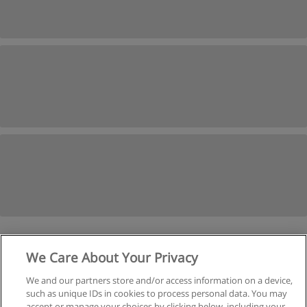
1
2
Próxima
We Care About Your Privacy
We and our partners store and/or access information on a device,
Página
1
de
2
such as unique IDs in cookies to process personal data. You may
accept or manage your choices by clicking below, including your