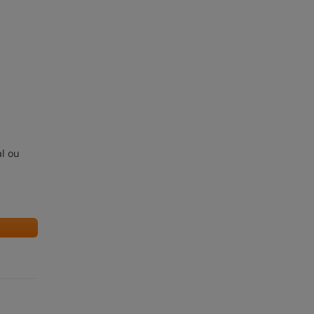
m
al ou