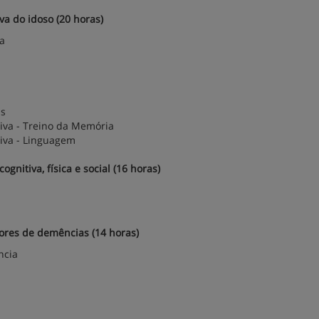
a do idoso (20 horas)
va
is
tiva - Treino da Memória
tiva - Linguagem
nitiva, física e social (16 horas)
ores de demências (14 horas)
ncia