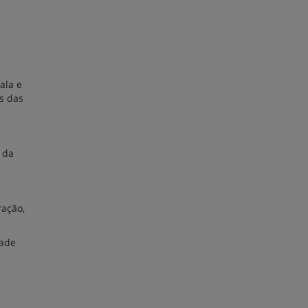
ala e
s das
 da
ração,
dade