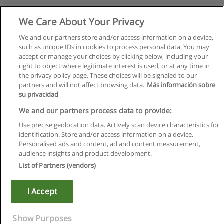
We Care About Your Privacy
We and our partners store and/or access information on a device,
such as unique IDs in cookies to process personal data. You may
accept or manage your choices by clicking below, including your
right to object where legitimate interest is used, or at any time in
the privacy policy page. These choices will be signaled to our
partners and will not affect browsing data.
Más información sobre
su privacidad
Regras de uso
We and our partners process data to provide:
Use precise geolocation data. Actively scan device characteristics for
Privacidade de dados
identification. Store and/or access information on a device.
Personalised ads and content, ad and content measurement,
Entrar em contato com Educaedu
audience insights and product development.
List of Partners (vendors)
Copyright © Educaedu Business S.L. - CIF : B-95610580: -
www.educaedu.com.pt
I Accept
Show Purposes