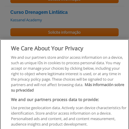
Curso Drenagem Linfática
Kassanel Academy
Solicite informação
Curso Lifting e Coloração de Pestanas
We Care About Your Privacy
Kassanel Academy
We and our partners store and/or access information on a device,
such as unique IDs in cookies to process personal data. You may
Solicite informação
accept or manage your choices by clicking below, including your
right to object where legitimate interest is used, or at any time in
the privacy policy page. These choices will be signaled to our
partners and will not affect browsing data.
Más información sobre
su privacidad
Regras de uso
We and our partners process data to provide:
Use precise geolocation data. Actively scan device characteristics for
Privacidade de dados
identification. Store and/or access information on a device.
Personalised ads and content, ad and content measurement,
Entrar em contato com Educaedu
audience insights and product development.