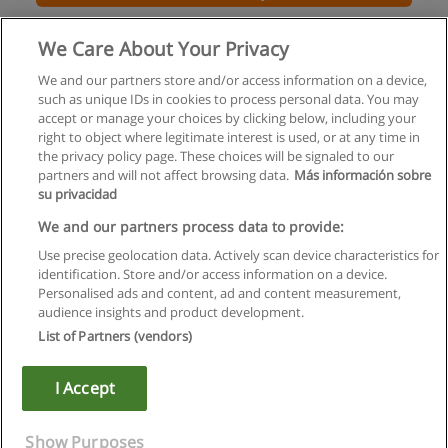
Curso - Having Fun in English! - Curso Livre
We Care About Your Privacy
ESE - Escola Superior de Educação IPPorto
We and our partners store and/or access information on a device,
such as unique IDs in cookies to process personal data. You may
Solicite informação
accept or manage your choices by clicking below, including your
right to object where legitimate interest is used, or at any time in
the privacy policy page. These choices will be signaled to our
partners and will not affect browsing data.
Más información sobre
su privacidad
Regras de uso
We and our partners process data to provide:
Use precise geolocation data. Actively scan device characteristics for
Privacidade de dados
identification. Store and/or access information on a device.
Personalised ads and content, ad and content measurement,
Entrar em contato com Educaedu
audience insights and product development.
List of Partners (vendors)
Copyright © Educaedu Business S.L. - CIF : B-95610580: -
www.educaedu.com.pt
I Accept
Show Purposes