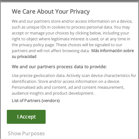
Curso de Espanhol B1
We Care About Your Privacy
Casa de las Palabras
We and our partners store and/or access information on a device,
such as unique IDs in cookies to process personal data. You may
Solicite informação
accept or manage your choices by clicking below, including your
right to object where legitimate interest is used, or at any time in
the privacy policy page. These choices will be signaled to our
partners and will not affect browsing data.
Más información sobre
su privacidad
Regras de uso
We and our partners process data to provide:
Use precise geolocation data. Actively scan device characteristics for
Privacidade de dados
identification. Store and/or access information on a device.
Personalised ads and content, ad and content measurement,
Entrar em contato com Educaedu
audience insights and product development.
List of Partners (vendors)
Copyright © Educaedu Business S.L. - CIF : B-95610580: -
www.educaedu.com.pt
I Accept
Show Purposes