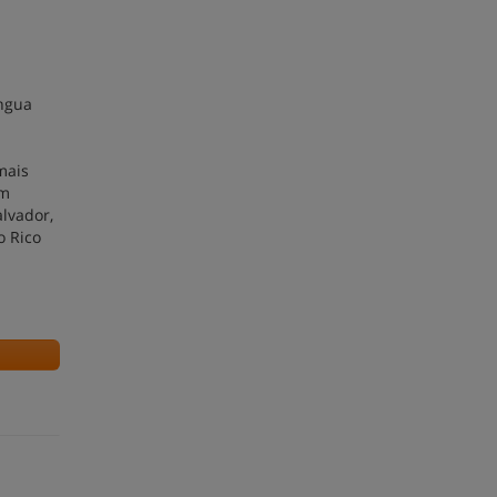
íngua
mais
em
alvador,
o Rico