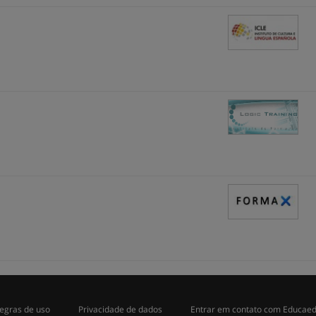
egras de uso
Privacidade de dados
Entrar em contato com Educae