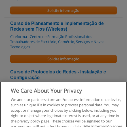
Solicite informação
Curso de Planeamento e Implementação de
Redes sem Fios (Wireless)
Citeforma - Centro de Formação Profissional dos
Trabalhadores de Escritório, Comércio, Serviços e Novas
Tecnologias
Solicite informação
Curso de Protocolos de Redes - Instalação e
Configuração
Citeforma - Centro de Formação Profissional dos
We Care About Your Privacy
Trabalhadores de Escritório, Comércio, Serviços e Novas
Tecnologias
We and our partners store and/or access information on a device,
such as unique IDs in cookies to process personal data. You may
Solicite informação
accept or manage your choices by clicking below, including your
right to object where legitimate interest is used, or at any time in
the privacy policy page. These choices will be signaled to our
partners and will not affect browsing data.
Más información sobre