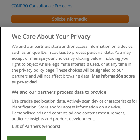
CONPRO Consultoria e Projectos
Solicite informação
Curso de Programação
We Care About Your Privacy
People & Skills
We and our partners store and/or access information on a device,
such as unique IDs in cookies to process personal data. You may
Solicite informação
accept or manage your choices by clicking below, including your
right to object where legitimate interest is used, or at any time in
the privacy policy page. These choices will be signaled to our
partners and will not affect browsing data.
Más información sobre
su privacidad
Regras de uso
We and our partners process data to provide:
Use precise geolocation data. Actively scan device characteristics for
Privacidade de dados
identification. Store and/or access information on a device.
Personalised ads and content, ad and content measurement,
Entrar em contato com Educaedu
audience insights and product development.
List of Partners (vendors)
Copyright © Educaedu Business S.L. - CIF : B-95610580: -
www.educaedu.com.pt