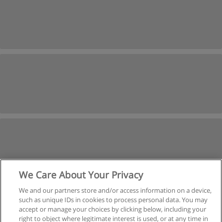
We Care About Your Privacy
We and our partners store and/or access information on a device,
such as unique IDs in cookies to process personal data. You may
Próxima
accept or manage your choices by clicking below, including your
Página
1
de
2
right to object where legitimate interest is used, or at any time in